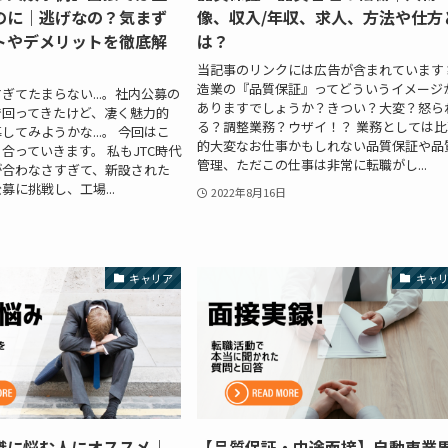
のに｜逃げなの？気まず
像、収入/年収、求人、方法や仕方
トやデメリットを徹底解
は？
当記事のリンクには広告が含まれています 
造業の『品質保証』ってどういうイメージ
ぎてたまらない...。社内公募の
ありますでしょうか？きつい？大変？怒ら
で回ってきたけど、凄く魅力的
る？調整業務？ウザイ！？ 業務としては比
してみようかな...。 今回はこ
的大変なお仕事かもしれない品質保証や品
合っていきます。 私もJTC時代
管理、ただこの仕事は非常に転職がし...
が合わなさすぎて、新設された
募に挑戦し、工場...
2022年8月16日
キャリア
キャ
職に悩む人にオススメ｜
【品質保証・中途面接】自動車業