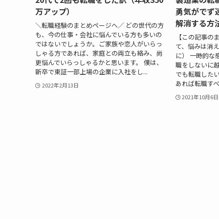
万アップ）
勇気がでず
解消する方
＼転職経験のまとめページへ／ どの世代の方
も、今の仕事・会社に悩んでいる方も多いの
【この記事のま
ではないでしょうか。ご家族や恋人がいらっ
て、悩みは消
しゃる方であれば、家庭との両立も絡み、尚
に） 一時的な
更悩んでいらっしゃるかと思います。 僕は、
職をしないに越
新卒で東証一部上場の企業に入社をし...
でも転職した
あれば転職すべき
2022年2月13日
2021年10月6日