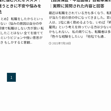
迷うときに不安や悩みを
｜実際に質問された内容と回答
法
最近は転職をされている方も多くなり、転
が当たり前の世の中になってきました。若
とめ】 転職をしたからといっ
人は、1社に長く勤めるような、いわば『
えない（悩みの原因は自分の中
雇用』という考えを持っている方は少ない
感情で転職はしない方が良い 転
かもしれない。 私の周りにも、転職者は多
したことはない 全てを捨てて
『色々な経験をしたい』『他社でも通...
いというビジョンや強い意思が
 もしかすると客観...
2021年7月16日
1