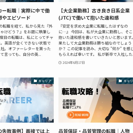
カー転職｜実際に中で働
【大企業勤務】古き良き日系企業
想やエピソード
(JTC)で働いて抱いた違和感
の転職を経て、私から見た『外
『安定を求め大企業に転職したはずなの
ちゃけどう？』をお題に執筆し
に…』 今回は、私が大企業に勤務し、そこ
2度目の転職は、私にとってチャ
抱いた違和感を書いていきたいと思います
た。英語が全くできない状態で
果たして大企業勤務は勝ち組なのでしょう
入社。オファーレターを貰った
か？ この記事を読み、大切な "何か" を感
て言っても、自分の英...
もらえれば幸いです。 私が新卒で入社した..
2024年6月17日
キャリア
キャ
の失敗事例】面接では上
品質保証・品質管理の転職｜人物