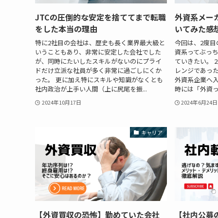
JTCの圧倒的な安定を捨ててまで転職
外資系メー
をした本当の理由
いてみた感
特に2社目の会社は、歴史も長く業界最大級と
今回は、2度目
いうこともあり、非常に安定した会社でした
資系ってぶっ
が、同時にたいしたスキルがないのにプライ
ていきたい。 
ドだけ立派な社員が多く非常に過ごしにくか
レンジであっ
った。 更に加え特にスキルや知識がなくとも
外資系企業へ
社内政治が上手い人間（上に尻尾を振...
時には「外資っ
2024年10月17日
2024年6月24日
キャリア
【外資買収の恐怖】勤めていた会社
【社内公募