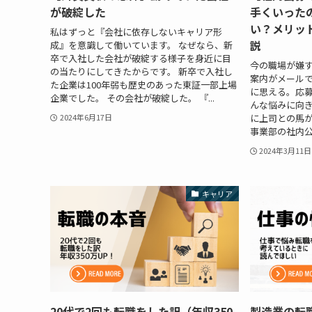
が破綻した
手くいった
い？メリッ
私はずっと『会社に依存しないキャリア形
説
成』を意識して働いています。 なぜなら、新
卒で入社した会社が破綻する様子を身近に目
今の職場が嫌す
の当たりにしてきたからです。 新卒で入社し
案内がメール
た企業は100年弱も歴史のあった東証一部上場
に思える。応募
企業でした。 その会社が破綻した。 『...
んな悩みに向き
に上司との馬
2024年6月17日
事業部の社内公
2024年3月11日
キャリア
20代で2回も転職をした訳（年収350
製造業の転