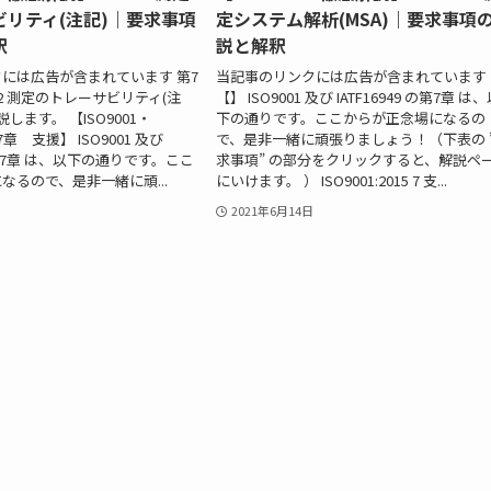
リティ(注記)｜要求事項
定システム解析(MSA)｜要求事項
釈
説と解釈
には広告が含まれています 第7
当記事のリンクには広告が含まれています
5.2 測定のトレーサビリティ(注
【】 ISO9001 及び IATF16949 の第7章 は
します。 【ISO9001・
下の通りです。ここからが正念場になるの
第7章 支援】 ISO9001 及び
で、是非一緒に頑張りましょう！（下表の 
 の第7章 は、以下の通りです。ここ
求事項” の部分をクリックすると、解説ペ
なるので、是非一緒に頑...
にいけます。 ） ISO9001:2015 7 支...
2021年6月14日