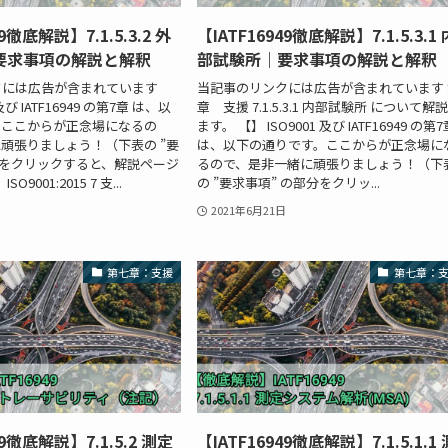
49徹底解説】7.1.5.3.2 外
【IATF16949徹底解説】7.1.5.3.1 
要求事項の解説と解釈
部試験所｜要求事項の解説と解釈
クには広告が含まれています
当記事のリンクには広告が含まれています 
 及び IATF16949 の第7章 は、以
章 支援 7.1.5.3.1 内部試験所 について解
。ここからが正念場になるの
ます。 【】 ISO9001 及び IATF16949 の第
頑張りましょう！（下表の ”要
は、以下の通りです。ここからが正念場に
分をクリックすると、解説ページ
るので、是非一緒に頑張りましょう！（下
O9001:2015 7 支...
の ”要求事項” の部分をクリッ...
2021年6月21日
第七章：支援
第七章：
49徹底解説】7.1.5.2 測定
【IATF16949徹底解説】7.1.5.1.1 