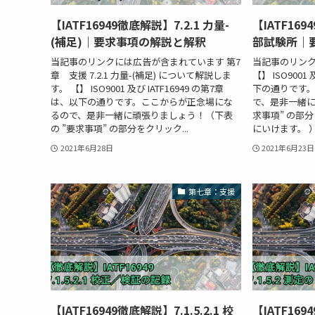
【IATF16949徹底解説】7.2.1 力量-
【IATF169
(補足)｜要求事項の解説と解釈
部試験所｜
当記事のリンクには広告が含まれています 第7
当記事のリン
章 支援 7.2.1 力量-(補足) について解説しま
【】 ISO9001
す。 【】 ISO9001 及び IATF16949 の第7章
下の通りです
は、以下の通りです。ここからが正念場にな
で、是非一緒に
るので、是非一緒に頑張りましょう！（下表
求事項” の部
の ”要求事項” の部分をクリック...
にいけます。 ） IS
2021年6月28日
2021年6月23日
第七章：支援
【IATF16949徹底解説】7.1.5.2.1 校
【IATF169