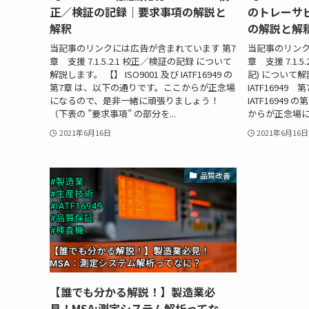
正／検証の記録｜要求事項の解説と
のトレーサビ
解釈
の解説と解
当記事のリンクには広告が含まれています 第7
当記事のリンク
章 支援 7.1.5.2.1 校正／検証の記録 について
章 支援 7.1.
解説します。 【】 ISO9001 及び IATF16949 の
記) について解説
第7章 は、以下の通りです。ここからが正念場
IATF16949 
になるので、是非一緒に頑張りましょう！
IATF16949
（下表の ”要求事項” の部分を...
からが正念場に
2021年6月16日
2021年6月16日
品質改善
【誰でも分かる解説！】製造業必
見！MSA:測定システム解析ってな